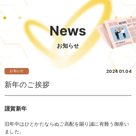
News
お知らせ
お知らせ
2024 01.04
新年のご挨拶
謹賀新年
旧年中はひとかたならぬご高配を賜り誠に有難う御座い
ました。